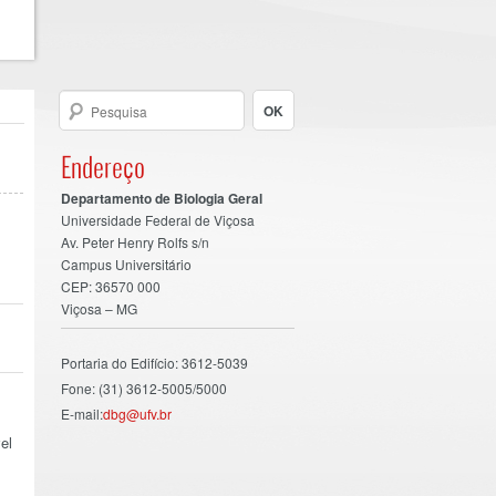
Endereço
Departamento de Biologia Geral
Universidade Federal de Viçosa
Av. Peter Henry Rolfs s/n
Campus Universitário
CEP: 36570 000
Viçosa – MG
Portaria do Edifício: 3612-5039
Fone: (31) 3612-5005/5000
E-mail:
dbg@ufv.br
el