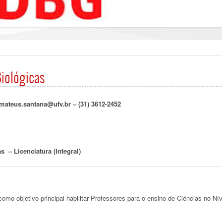
Biológicas
 m
ateus
.santana@ufv.br – (31) 3612-2452
s – Licenciatura (Integral)
omo objetivo principal habilitar Professores para o ensino de Ciências no Nív