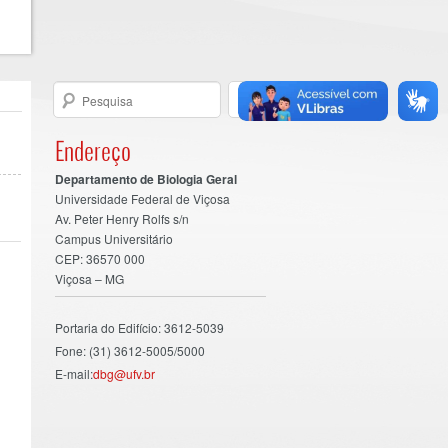
Endereço
Departamento de Biologia Geral
Universidade Federal de Viçosa
Av. Peter Henry Rolfs s/n
Campus Universitário
CEP: 36570 000
Viçosa – MG
Portaria do Edifício: 3612-5039
Fone: (31) 3612-5005/5000
E-mail:
dbg@ufv.br