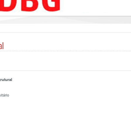
al
rutural
itário